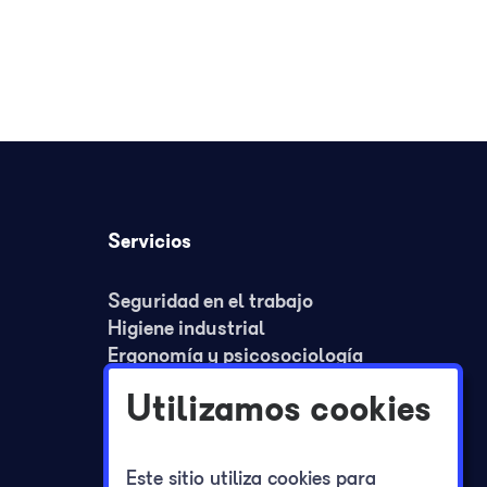
Servicios
Seguridad en el trabajo
Higiene industrial
Ergonomía y psicosociología
Medicina del trabajo
Utilizamos cookies
Formación
Planes de seguridad y REA
Planes de autoprotección
Este sitio utiliza cookies para