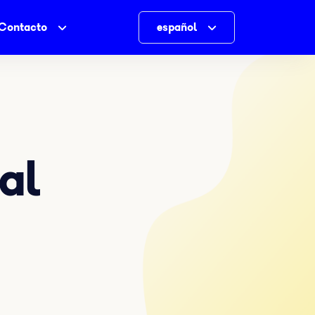
Contacto
español
al