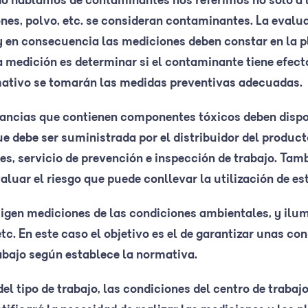
do hablamos de contaminantes nos referimos no sólo a 
ones, polvo, etc. se consideran contaminantes. La evalu
y en consecuencia las mediciones deben constar en la p
la medición es determinar si el contaminante tiene efect
mativo se tomarán las medidas preventivas adecuadas.
tancias que contienen componentes tóxicos deben dispo
ue debe ser suministrada por el distribuidor del product
es, servicio de prevención e inspección de trabajo. Tam
aluar el riesgo que puede conllevar la utilización de es
xigen mediciones de las condiciones ambientales, y ilu
tc. En este caso el objetivo es el de garantizar unas c
rabajo según establece la normativa.
el tipo de trabajo, las condiciones del centro de trabaj