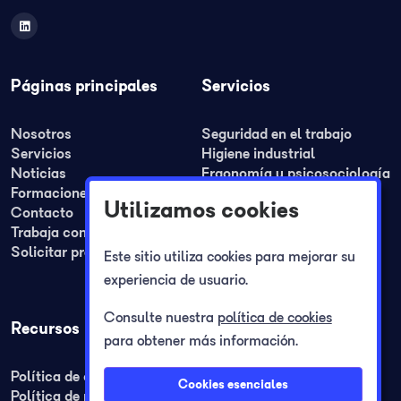
Páginas principales
Servicios
Nosotros
Seguridad en el trabajo
Servicios
Higiene industrial
Noticias
Ergonomía y psicosociología
Formaciones
Medicina del trabajo
Utilizamos cookies
Contacto
Formación
Trabaja con nosotros
Planes de seguridad y REA
Solicitar presupuesto
Planes de autoprotección
Este sitio utiliza cookies para mejorar su
Registro jornada laboral
experiencia de usuario.
Consulte nuestra
política de cookies
Recursos
para obtener más información.
Política de cookies
Cookies esenciales
Política de privacidad