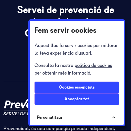
Servei de prevenció de
riscos laborals a
Fem servir cookies
Girona i Barcelona
Aquest lloc fa servir cookies per millorar
la teva experiència d’usuari.
Demana pressupost
Consulta la nostra
política de cookies
per obtenir més informació.
Cookies essencials
Acceptar tot
Personalitzar
Prevencicat, és una companyia privada independent,