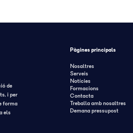
Pàgines principals
Nosaltres
Serveis
Notícies
ció de
Formacions
s, i per
Contacta
Treballa amb nosaltres
de forma
Demana pressupost
a els