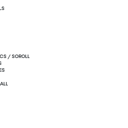
LS
ICS / SOROLL
S
ES
BALL