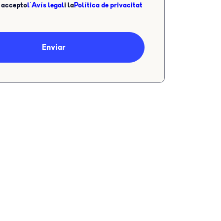
i accepto
l'Avís legal
i la
Política de privacitat
Enviar