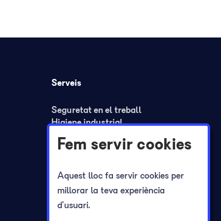
Serveis
Seguretat en el treball
Higiene industrial
Ergonomia i psicosociologia
Fem servir cookies
Medicina del treball
Formació
Plans de seguretat i REA
Aquest lloc fa servir cookies per
Plans d'autoprotecció
millorar la teva experiència
Registre jornada laboral
d’usuari.