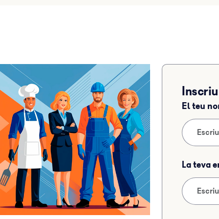
Inscriu
El teu n
La teva 