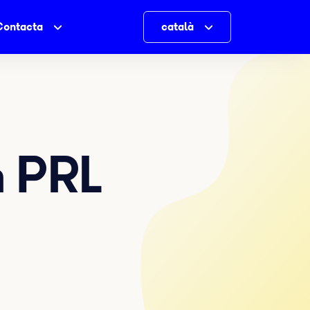
Contacta
català
n PRL