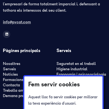
l’empresari de forma totalment imparcial i, defensant a
tothora els interessos del seu client.
info@pvcat.com
Pàgines principals
Serveis
Nosaltres
Seguretat en el treball
Serveis
Higiene industrial
Notícies
Ergonomia i psicosociologia
Formacions
Medicina del treball
Fem servir cookies
Contacta
Formació
Treballa amb nosaltres
Plans de seguretat i REA
Demana pressupost
Plans d'autoprotecció
Aquest lloc fa servir cookies per millorar
Registre jornada laboral
la teva experiència d’usuari.