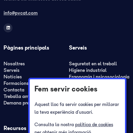
info@pvcat.com
Pàgines principals
Serveis
Nosaltres
Seguretat en el treball
Serveis
Higiene industrial
Notícies
Ergonomia i psicosociologia
Formacions
Medicina del treball
Fem servir cookies
Contacta
Formació
Treballa amb nosaltres
Plans de seguretat i REA
Demana pressupost
Plans d'autoprotecció
Aquest lloc fa servir cookies per millorar
Registre jornada laboral
la teva experiència d’usuari.
Consulta la nostra
política de cookies
Recursos
per obtenir més informació.