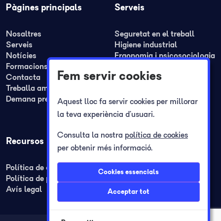
Pàgines principals
Serveis
Nosaltres
Seguretat en el treball
Serveis
Higiene industrial
Notícies
Ergonomia i psicosociologia
Formacions
Medicina del treball
Fem servir cookies
Contacta
Formació
Treballa amb nosaltres
Plans de seguretat i REA
Demana pressupost
Plans d'autoprotecció
Aquest lloc fa servir cookies per millorar
Registre jornada laboral
la teva experiència d’usuari.
Consulta la nostra
política de cookies
Recursos
per obtenir més informació.
Política de cookies
Cookies essencials
Política de privacitat
Avís legal
Acceptar tot