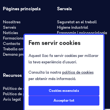
Pàgines principals
Serveis
Nosaltres
Seguretat en el treball
Serveis
Higiene industrial
Notícies
Ergonomia i psicosociologia
Formacions
Medicina del treball
Fem servir cookies
Contacta
Formació
Treballa amb nosaltres
Plans de seguretat i REA
Demana pressupost
Plans d'autoprotecció
Aquest lloc fa servir cookies per millorar
Registre jornada laboral
la teva experiència d’usuari.
Consulta la nostra
política de cookies
Recursos
per obtenir més informació.
Política de cookies
Cookies essencials
Política de privacitat
Avís legal
Acceptar tot