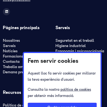
Pàgines principals
Serveis
Nosaltres
Seguretat en el treball
Serveis
Higiene industrial
Notícies
Ergonomia i psicosociologia
Formacions
Medicina del treball
Fem servir cookies
Contacta
Formació
Treballa amb nosaltres
Plans de seguretat i REA
Demana pressupost
Plans d'autoprotecció
Aquest lloc fa servir cookies per millorar
Registre jornada laboral
la teva experiència d’usuari.
Consulta la nostra
política de cookies
Recursos
per obtenir més informació.
Política de cookies