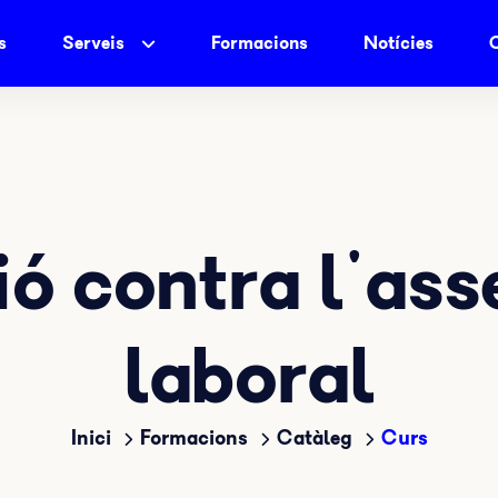
s
Serveis
Formacions
Notícies
ó contra l'as
laboral
Inici
Formacions
Catàleg
Curs