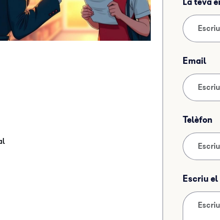
La teva 
Email
Telèfon
al
Escriu e