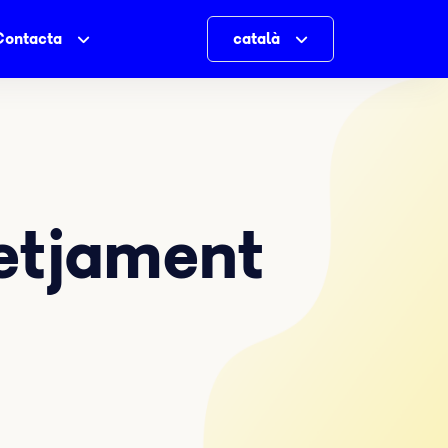
Contacta
català
setjament