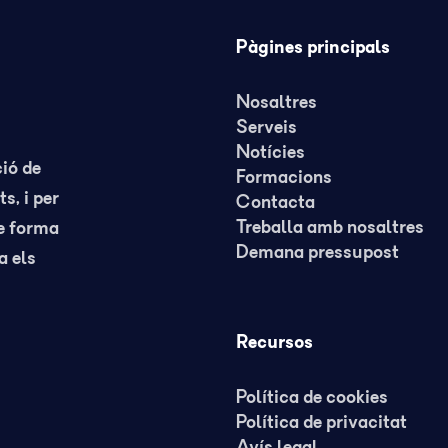
Pàgines principals
Nosaltres
Serveis
Notícies
ció de
Formacions
s, i per
Contacta
Treballa amb nosaltres
de forma
Demana pressupost
a els
Recursos
Política de cookies
Política de privacitat
Avís legal