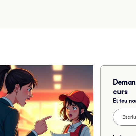
Demana
curs
El teu n