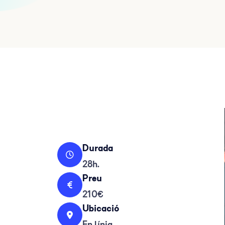
Durada
28h.
Preu
210€
Ubicació
En línia