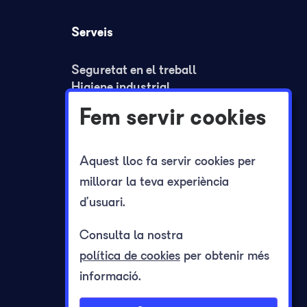
Serveis
Seguretat en el treball
Higiene industrial
Ergonomia i psicosociologia
Fem servir cookies
Medicina del treball
Formació
Plans de seguretat i REA
Aquest lloc fa servir cookies per
Plans d'autoprotecció
millorar la teva experiència
Registre jornada laboral
d’usuari.
Consulta la nostra
política de cookies
per obtenir més
informació.