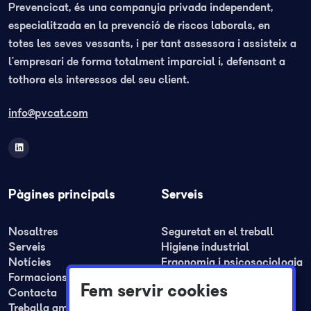
Prevencicat, és una companyia privada independent,
especialitzada en la prevenció de riscos laborals, en
totes les seves vessants, i per tant assessora i assisteix a
l’empresari de forma totalment imparcial i, defensant a
tothora els interessos del seu client.
info@pvcat.com
Pàgines principals
Serveis
Nosaltres
Seguretat en el treball
Serveis
Higiene industrial
Notícies
Ergonomia i psicosociologia
Formacions
Medicina del treball
Fem servir cookies
Contacta
Formació
Treballa amb nosaltres
Plans de seguretat i REA