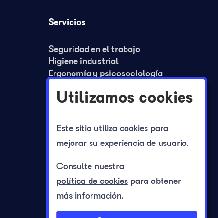
Servicios
Seguridad en el trabajo
Higiene industrial
Ergonomía y psicosociología
Medicina del trabajo
Utilizamos cookies
Formación
Planes de seguridad y REA
Planes de autoprotección
Este sitio utiliza cookies para
Registro jornada laboral
mejorar su experiencia de usuario.
Consulte nuestra
política de cookies
para obtener
más información.