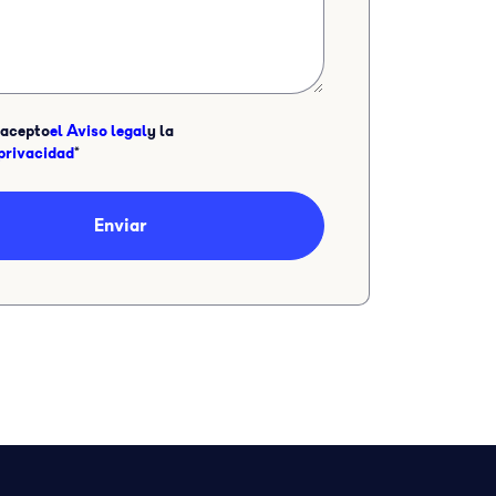
i acepto
el Aviso legal
y la
 privacidad
*
Enviar