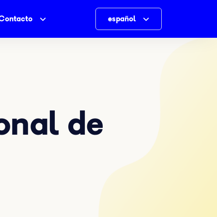
Contacto
español
onal de