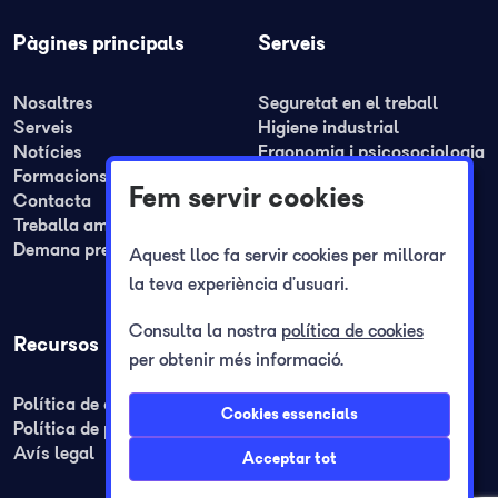
Pàgines principals
Serveis
Nosaltres
Seguretat en el treball
Serveis
Higiene industrial
Notícies
Ergonomia i psicosociologia
Formacions
Medicina del treball
Fem servir cookies
Contacta
Formació
Treballa amb nosaltres
Plans de seguretat i REA
Demana pressupost
Plans d'autoprotecció
Aquest lloc fa servir cookies per millorar
Registre jornada laboral
la teva experiència d’usuari.
Consulta la nostra
política de cookies
Recursos
per obtenir més informació.
Política de cookies
Cookies essencials
Política de privacitat
Avís legal
Acceptar tot