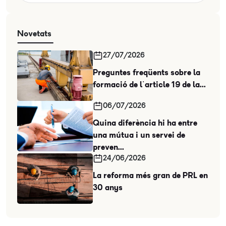
Novetats
27/07/2026
Preguntes freqüents sobre la
formació de l'article 19 de la...
06/07/2026
Quina diferència hi ha entre
una mútua i un servei de
preven...
24/06/2026
La reforma més gran de PRL en
30 anys