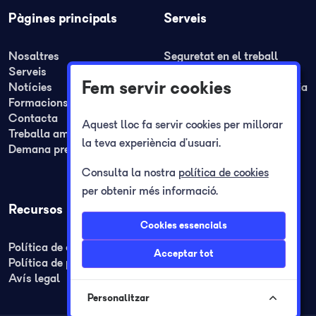
Pàgines principals
Serveis
Nosaltres
Seguretat en el treball
Serveis
Higiene industrial
Fem servir cookies
Notícies
Ergonomia i psicosociologia
Formacions
Medicina del treball
Contacta
Formació
Aquest lloc fa servir cookies per millorar
Treballa amb nosaltres
Plans de seguretat i REA
la teva experiència d’usuari.
Demana pressupost
Plans d'autoprotecció
Registre jornada laboral
Consulta la nostra
política de cookies
per obtenir més informació.
Recursos
Cookies essencials
Política de cookies
Acceptar tot
Política de privacitat
Avís legal
Personalitzar